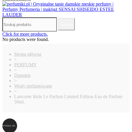
Search
Click for more products.
No products were found.
Strona główna
>
PERFUMY
>
Damskie
>
Wody perfumowane
>
Lancome Idole Le Parfum Limited Edition Eau de Parfum
50ml.
WYSŁKA 24h