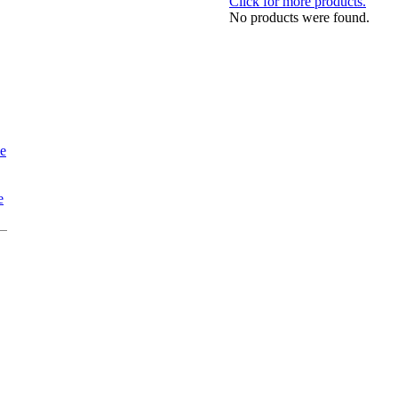
Click for more products.
No products were found.
e
e