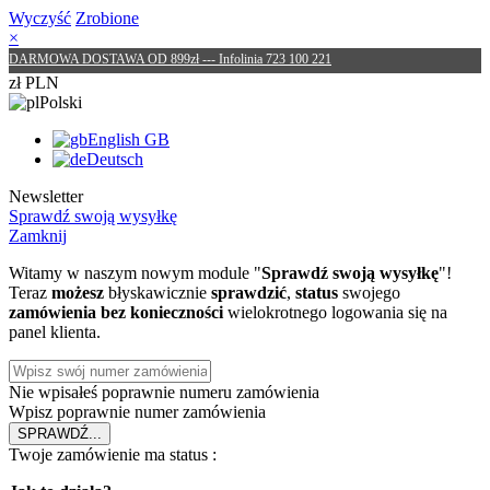
Wyczyść
Zrobione
×
DARMOWA DOSTAWA OD 899zł --- Infolinia 723 100 221
zł PLN
Polski
English GB
Deutsch
Newsletter
Sprawdź swoją wysyłkę
Zamknij
Witamy w naszym nowym module "
Sprawdź swoją wysyłkę
"!
Teraz
możesz
błyskawicznie
sprawdzić
,
status
swojego
zamówienia
bez konieczności
wielokrotnego logowania się na
panel klienta.
Nie wpisałeś poprawnie numeru zamówienia
Wpisz poprawnie numer zamówienia
SPRAWDŹ
...
Twoje zamówienie ma status :