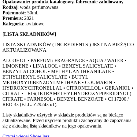
Opakowanie: produkt katalogowy, fabrycznie zafoliowany
Rodzaj
: woda perfumowana
Pojemność
: 50ml.
Premiera
: 2021
Kategoria
: kwiatowe
[LISTA SKŁADNIKÓW]
LISTA SKŁADNIKÓW ( INGREDIENTS ) JEST NA BIEŻĄCO
AKTUALIZOWANA
ALCOHOL • PARFUM / FRAGRANCE • AQUA / WATER •
LIMONENE • LINALOOL • BENZYL SALICYLATE •
BENZYL ALCOHOL • METHYL ANTHRANILATE •
ETHYLHEXYL SALICYLATE • BUTYL
METHOXYDIBENZOYLMETHANE • COUMARIN •
HYDROXYCITRONELLAL • CITRONELLOL • GERANIOL •
CITRAL • TRIS(TETRAMETHYLHYDROXYPIPERIDINOL)
CITRATE • FARNESOL • BENZYL BENZOATE • CI 17200 /
RED 33 (F.I.L. Z292435/1).
Listy składników użytych w składzie produktów są na bieżąco
aktualizowane. Przed użyciem produktu zachęcamy do zapoznania
się z aktualną listą składników na jego opakowaniu.
Czytaj więcej
Show less