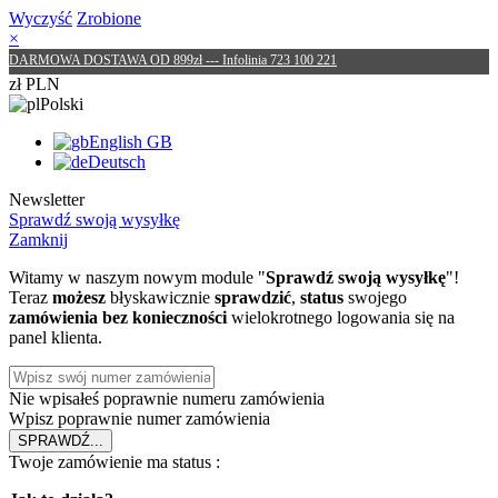
Wyczyść
Zrobione
×
DARMOWA DOSTAWA OD 899zł --- Infolinia 723 100 221
zł PLN
Polski
English GB
Deutsch
Newsletter
Sprawdź swoją wysyłkę
Zamknij
Witamy w naszym nowym module "
Sprawdź swoją wysyłkę
"!
Teraz
możesz
błyskawicznie
sprawdzić
,
status
swojego
zamówienia
bez konieczności
wielokrotnego logowania się na
panel klienta.
Nie wpisałeś poprawnie numeru zamówienia
Wpisz poprawnie numer zamówienia
SPRAWDŹ
...
Twoje zamówienie ma status :