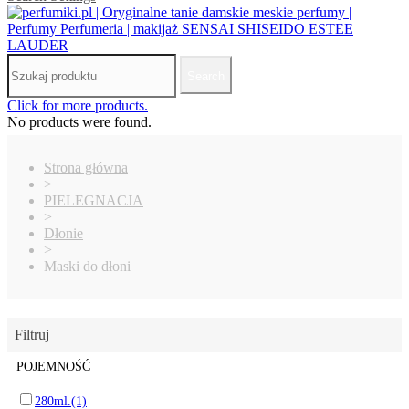
Search
Click for more products.
No products were found.
Strona główna
>
PIELEGNACJA
>
Dłonie
>
Maski do dłoni
Filtruj
POJEMNOŚĆ
280ml.
(1)