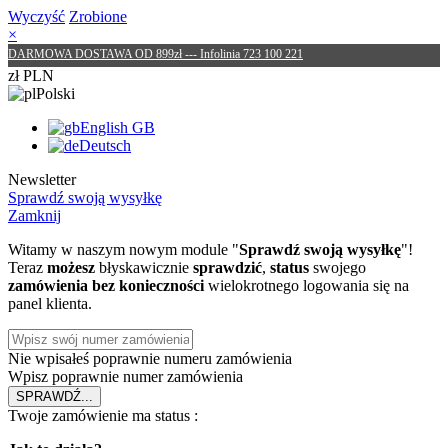
Wyczyść
Zrobione
×
DARMOWA DOSTAWA OD 899zł --- Infolinia 723 100 221
zł PLN
Polski
English GB
Deutsch
Newsletter
Sprawdź swoją wysyłkę
Zamknij
Witamy w naszym nowym module "
Sprawdź swoją wysyłkę
"!
Teraz
możesz
błyskawicznie
sprawdzić
,
status
swojego
zamówienia
bez konieczności
wielokrotnego logowania się na
panel klienta.
Nie wpisałeś poprawnie numeru zamówienia
Wpisz poprawnie numer zamówienia
SPRAWDŹ
...
Twoje zamówienie ma status :