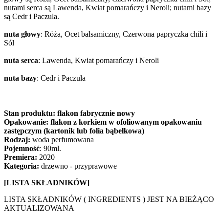
nutami serca są Lawenda, Kwiat pomarańczy i Neroli; nutami bazy
są Cedr i Paczula.
nuta głowy
: Róża, Ocet balsamiczny, Czerwona papryczka chili i
Sól
nuta serca
: Lawenda, Kwiat pomarańczy i Neroli
nuta bazy
: Cedr i Paczula
Stan produktu: flakon fabrycznie nowy
Opakowanie: flakon z korkiem w ofoliowanym opakowaniu
zastępczym (kartonik lub folia bąbelkowa)
Rodzaj:
woda perfumowana
Pojemność
: 90ml.
Premiera:
2020
Kategoria:
drzewno - przyprawowe
[LISTA SKŁADNIKÓW]
LISTA SKŁADNIKÓW ( INGREDIENTS ) JEST NA BIEŻĄCO
AKTUALIZOWANA