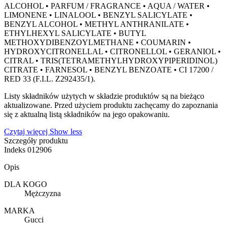
ALCOHOL • PARFUM / FRAGRANCE • AQUA / WATER •
LIMONENE • LINALOOL • BENZYL SALICYLATE •
BENZYL ALCOHOL • METHYL ANTHRANILATE •
ETHYLHEXYL SALICYLATE • BUTYL
METHOXYDIBENZOYLMETHANE • COUMARIN •
HYDROXYCITRONELLAL • CITRONELLOL • GERANIOL •
CITRAL • TRIS(TETRAMETHYLHYDROXYPIPERIDINOL)
CITRATE • FARNESOL • BENZYL BENZOATE • CI 17200 /
RED 33 (F.I.L. Z292435/1).
Listy składników użytych w składzie produktów są na bieżąco
aktualizowane. Przed użyciem produktu zachęcamy do zapoznania
się z aktualną listą składników na jego opakowaniu.
Czytaj więcej
Show less
Szczegóły produktu
Indeks
012906
Opis
DLA KOGO
Mężczyzna
MARKA
Gucci