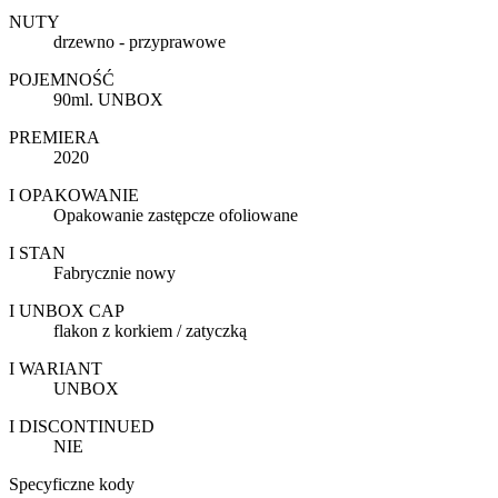
NUTY
drzewno - przyprawowe
POJEMNOŚĆ
90ml. UNBOX
PREMIERA
2020
I OPAKOWANIE
Opakowanie zastępcze ofoliowane
I STAN
Fabrycznie nowy
I UNBOX CAP
flakon z korkiem / zatyczką
I WARIANT
UNBOX
I DISCONTINUED
NIE
Specyficzne kody