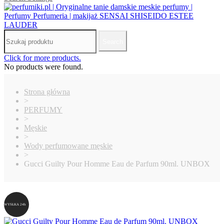
Search
Click for more products.
No products were found.
Strona główna
>
PERFUMY
>
Męskie
>
Wody perfumowane męskie
>
Gucci Guilty Pour Homme Eau de Parfum 90ml. UNBOX
WYSŁKA 24h