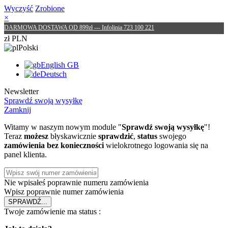
Wyczyść
Zrobione
×
DARMOWA DOSTAWA OD 899zł --- Infolinia 723 100 221
zł PLN
Polski
English GB
Deutsch
Newsletter
Sprawdź swoją wysyłkę
Zamknij
Witamy w naszym nowym module "
Sprawdź swoją wysyłkę
"!
Teraz
możesz
błyskawicznie
sprawdzić
,
status
swojego
zamówienia
bez konieczności
wielokrotnego logowania się na
panel klienta.
Nie wpisałeś poprawnie numeru zamówienia
Wpisz poprawnie numer zamówienia
SPRAWDŹ
...
Twoje zamówienie ma status :