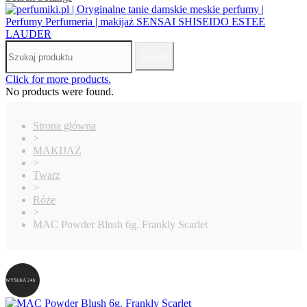
Search
Click for more products.
No products were found.
Strona główna
>
MAKIJAŻ
>
Twarz
>
Róże
>
MAC Powder Blush 6g. Frankly Scarlet
WYSŁKA 24h