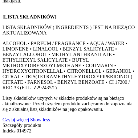
makijażu.
[LISTA SKŁADNIKÓW]
LISTA SKŁADNIKÓW ( INGREDIENTS ) JEST NA BIEŻĄCO
AKTUALIZOWANA
ALCOHOL • PARFUM / FRAGRANCE • AQUA / WATER •
LIMONENE • LINALOOL • BENZYL SALICYLATE •
BENZYL ALCOHOL • METHYL ANTHRANILATE •
ETHYLHEXYL SALICYLATE • BUTYL
METHOXYDIBENZOYLMETHANE • COUMARIN •
HYDROXYCITRONELLAL • CITRONELLOL • GERANIOL •
CITRAL • TRIS(TETRAMETHYLHYDROXYPIPERIDINOL)
CITRATE • FARNESOL • BENZYL BENZOATE • CI 17200 /
RED 33 (F.I.L. Z292435/1).
Listy składników użytych w składzie produktów są na bieżąco
aktualizowane. Przed użyciem produktu zachęcamy do zapoznania
się z aktualną listą składników na jego opakowaniu.
Czytaj więcej
Show less
Szczegóły produktu
Indeks
014972